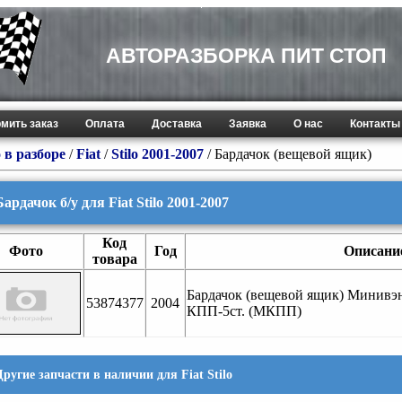
АВТОРАЗБОРКА ПИТ СТОП
мить заказ
Оплата
Доставка
Заявка
О нас
Контакты
 в разборе
/
Fiat
/
Stilo 2001-2007
/ Бардачок (вещевой ящик)
Бардачок б/у для Fiat Stilo 2001-2007
Код
Фото
Год
Описани
товара
Бардачок (вещевой ящик) Минивэ
53874377
2004
КПП-5ст. (МКПП)
Другие запчасти в наличии для Fiat Stilo