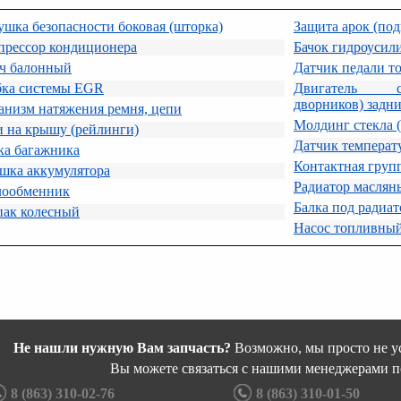
шка безопасности боковая (шторка)
Защита арок (по
прессор кондиционера
Бачок гидроусил
ч балонный
Датчик педали т
бка системы EGR
Двигатель ст
дворников) задн
анизм натяжения ремня, цепи
Молдинг стекла (
 на крышу (рейлинги)
Датчик температ
ка багажника
Контактная груп
шка аккумулятора
Радиатор маслян
лообменник
Балка под радиат
пак колесный
Насос топливный
Не нашли нужную Вам запчасть?
Возможно, мы просто не ус
Вы можете связаться с нашими менеджерами п
8 (863) 310-02-76
8 (863) 310-01-50