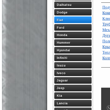
Daihatsu
Поду
Dodge
Ком
Клю
Fiat
Тру
Ford
Мех
Honda
Дуги
Пол
Hummer
Кры
Hyundai
Теп
Infiniti
Кол
Isuzu
Iveco
Jaguar
Jeep
Kia
Lancia