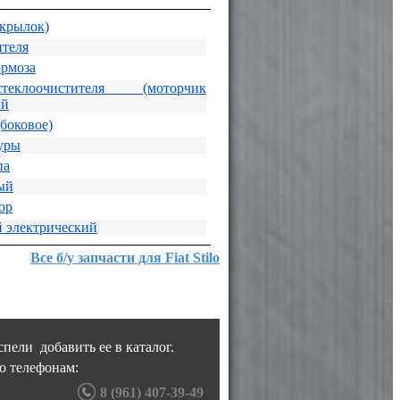
дкрылок)
ителя
ормоза
еклоочистителя (моторчик
ий
боковое)
уры
па
ый
ор
 электрический
Все б/у запчасти для Fiat Stilo
пели добавить ее в каталог.
о телефонам:
8 (961) 407-39-49