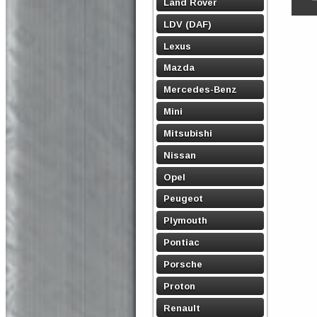
Land Rover
LDV (DAF)
Lexus
Mazda
Mercedes-Benz
Mini
Mitsubishi
Nissan
Opel
Peugeot
Plymouth
Pontiac
Porsche
Proton
Renault