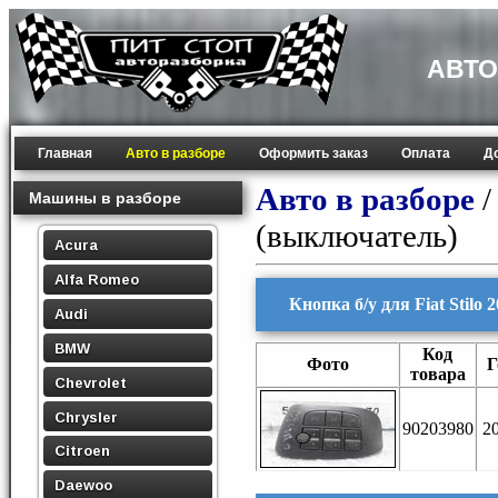
АВТО
Главная
Авто в разборе
Оформить заказ
Оплата
Д
Авто в разборе
Машины в разборе
(выключатель)
Acura
Alfa Romeo
Кнопка б/у для Fiat Stilo 
Audi
BMW
Код
Фото
Г
товара
Chevrolet
Chrysler
90203980
2
Citroen
Daewoo