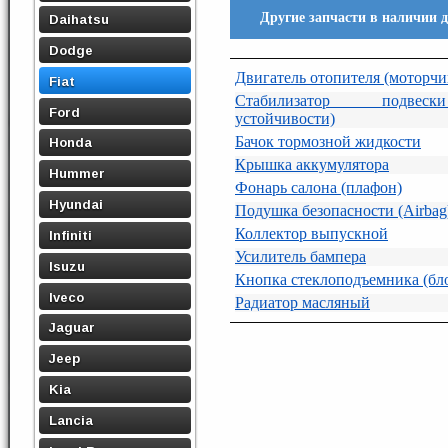
Другие запчасти в наличии дл
Daihatsu
Dodge
Двигатель отопителя (моторчи
Fiat
Стабилизатор подвеск
Ford
устойчивости)
Бачок тормозной жидкости
Honda
Крышка аккумулятора
Hummer
Фонарь салона (плафон)
Hyundai
Подушка безопасности (Airbag
Коллектор выпускной
Infiniti
Усилитель бампера
Isuzu
Кнопка стеклоподъемника (бл
Iveco
Радиатор масляный
Jaguar
Jeep
Kia
Lancia