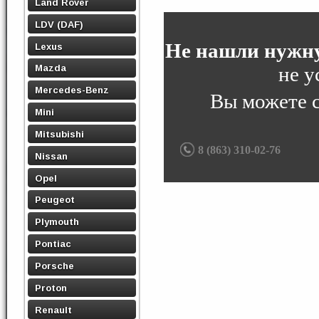
Land Rover
LDV (DAF)
Не нашли нужну
Lexus
не у
Mazda
Mercedes-Benz
Вы можете 
Mini
Mitsubishi
8 (863) 310-02-76
Nissan
Opel
Peugeot
Plymouth
Pontiac
Porsche
Proton
Renault