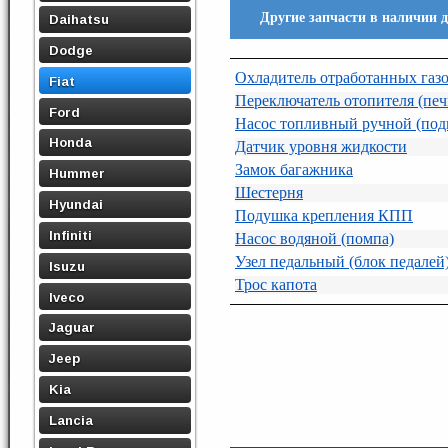
Другие запчасти в наличии дл
Daihatsu
Dodge
Охладитель отработанных газ
Fiat
Переключатель отопителя (печ
Ford
Насос топливный ручной (под
Honda
Датчик уровня жидкости
Замок багажника
Hummer
Шестерня
Hyundai
Подушка крепления КПП
Infiniti
Насос водяной (помпа)
Узел педальный (блок педалей
Isuzu
Трос капота
Iveco
Jaguar
Jeep
Kia
Lancia