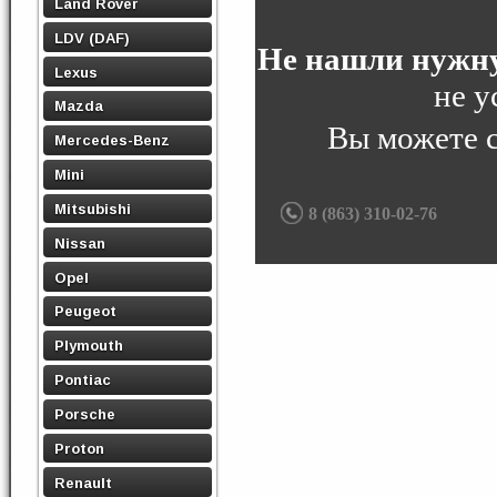
Land Rover
LDV (DAF)
Не нашли нужну
Lexus
не у
Mazda
Вы можете 
Mercedes-Benz
Mini
Mitsubishi
8 (863) 310-02-76
Nissan
Opel
Peugeot
Plymouth
Pontiac
Porsche
Proton
Renault