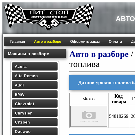
АВТО
Главная
Авто в разборе
Оформить заказ
Оплата
Д
Авто в разборе
Машины в разборе
топлива
Acura
Alfa Romeo
Датчик уровня топлива б/у
Audi
BMW
Код
Фото
Г
товара
Chevrolet
Chrysler
54818269
2
Citroen
Daewoo