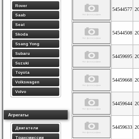
Rover
54544577
2
Saab
Seat
54544508
2
Skoda
Ssang Yong
Subaru
54459695
2
Suzuki
Toyota
54459668
2
Volkswagen
Volvo
54459644
2
Агрегаты
54459633
2
Двигатели
Трансмиссии