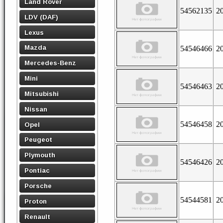
Land Rover
54562135
2
LDV (DAF)
Lexus
Mazda
54546466
2
Mercedes-Benz
Mini
54546463
2
Mitsubishi
Nissan
54546458
2
Opel
Peugeot
Plymouth
54546426
2
Pontiac
Porsche
54544581
2
Proton
Renault