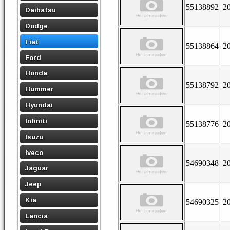
55138892
2
Daihatsu
Dodge
Fiat
55138864
2
Ford
Honda
55138792
2
Hummer
Hyundai
Infiniti
55138776
2
Isuzu
Iveco
54690348
2
Jaguar
Jeep
Kia
54690325
2
Lancia