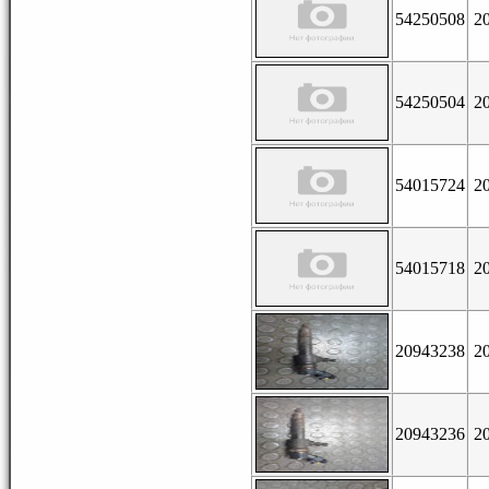
54250508
2
54250504
2
54015724
2
54015718
2
20943238
2
20943236
2