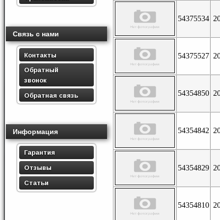
54375534
2
Связь с нами
Контакты
54375527
2
Обратный
звонок
54354850
2
Обратная связь
54354842
2
Информация
Гарантия
54354829
2
Отзывы
Статьи
54354810
2