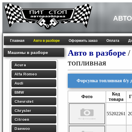
АВТО
Главная
Авто в разборе
Оформить заказ
Оплата
Д
Авто в разборе
Машины в разборе
топливная
Acura
Alfa Romeo
Форсунка топливная б/у дл
Audi
BMW
Код
Фото
Г
товара
Chevrolet
Chrysler
55202261
2
Citroen
Daewoo