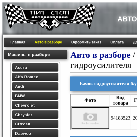
АВТО
Главная
Авто в разборе
Оформить заказ
Оплата
Д
Авто в разборе
Машины в разборе
гидроусилителя
Acura
Alfa Romeo
Бачок гидроусилителя б/у 
Audi
BMW
Код
Фото
Г
товара
Chevrolet
Chrysler
54183523
2
Citroen
Daewoo