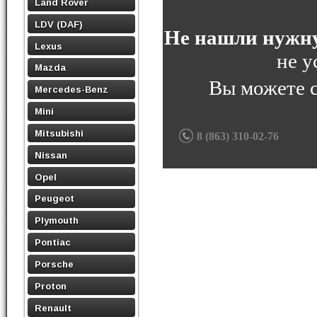
Land Rover
LDV (DAF)
Не нашли нужну
Lexus
не у
Mazda
Вы можете 
Mercedes-Benz
Mini
Mitsubishi
8 (863) 310-02-76
Nissan
Opel
Peugeot
Plymouth
Pontiac
Porsche
Proton
Renault