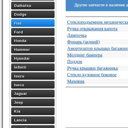
Другие запчасти в наличии дл
Daihatsu
Dodge
Стеклоподъемник механическ
Fiat
Ручка открывания капота
Ford
Лампочка
Honda
Фонарь (задний)
Амортизатор крышки багажни
Hummer
Молдинг бампера
Hyundai
Поддон
Infiniti
Ручка крышки багажника
Стекло кузовное боковое
Isuzu
Маховик
Iveco
Jaguar
Jeep
Kia
Lancia