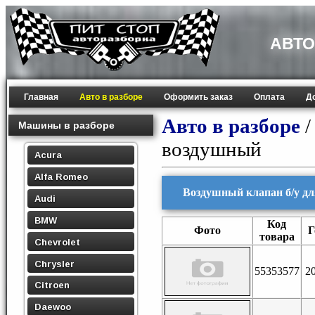
АВТО
Главная
Авто в разборе
Оформить заказ
Оплата
Д
Авто в разборе
Машины в разборе
воздушный
Acura
Alfa Romeo
Воздушный клапан б/у для 
Audi
BMW
Код
Фото
Г
товара
Chevrolet
Chrysler
55353577
2
Citroen
Daewoo