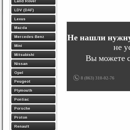
Land Rover
LDV (DAF)
Lexus
Mazda
Не нашли нужну
Mercedes-Benz
не у
Mini
Mitsubishi
Вы можете 
Nissan
Opel
8 (863) 310-02-76
Peugeot
Plymouth
Pontiac
Porsche
Proton
Renault