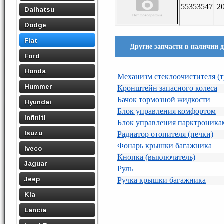
55353547
2
Daihatsu
Dodge
Fiat
Другие запчасти в наличии дл
Ford
Honda
Механизм стеклоочистителя (
Hummer
Кронштейн запасного колеса
Бачок тормозной жидкости
Hyundai
Блок управления комфортом
Infiniti
Блок управления парктроника
Isuzu
Радиатор отопителя (печки)
Фонарь крышки багажника
Iveco
Кнопка (выключатель)
Jaguar
Руль
Jeep
Ручка крышки багажника
Kia
Lancia