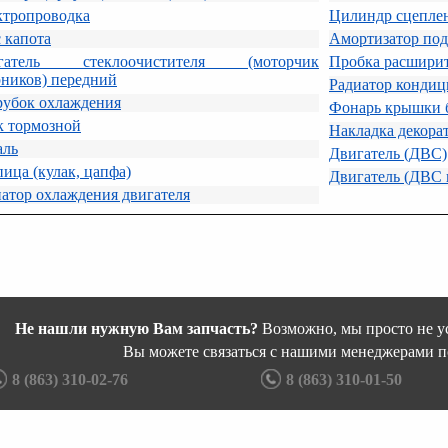
ктропроводка
Цилиндр сцепле
 капота
Амортизатор под
гатель стеклоочистителя (моторчик
Пробка расширит
рников) передний
Радиатор кондиц
рубок охлаждения
Фонарь крышки 
к тормозной
Накладка декора
аль
Двигатель (ДВС)
ица (кулак, цапфа)
Двигатель (ДВС 
атор охлаждения двигателя
Не нашли нужную Вам запчасть?
Возможно, мы просто не ус
Вы можете связаться с нашими менеджерами п
8 (863) 310-02-76
8 (863) 310-01-50