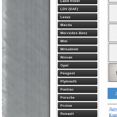
Land Rover
LDV (DAF)
Lexus
Mazda
Mercedes-Benz
Mini
Mitsubishi
Nissan
Opel
Peugeot
Plymouth
Pontiac
Porsche
Proton
Датч
Renault
Клап