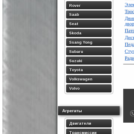
Эле
Rover
Трос
Saab
Дви
дво
Seat
Пат
Skoda
Дис
Ssang Yong
Пед
Ступ
Subaru
Ради
Suzuki
Toyota
Volkswagen
Volvo
Агрегаты
Двигатели
Трансмиссии