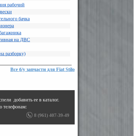
ния рабочий
вески
ельного бачка
ионера
багажника
тивная на ДВС
на разборку)
Все б/у запчасти для Fiat Stilo
пели добавить ее в каталог.
о телефонам:
8 (961) 407-39-49