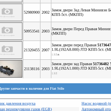
Замок двери Зад Левая Минивэн 
52980900
2002
КПП-5ст. (МКПП)
Замок двери Перед Правая Минивэ
50953541
2003
(МКПП)
Замок двери перед Правая
517364
1.9L(192A8.000) JTD КПП-5ст. (
21320455
2007
1.9Л🔥
Замок двери зад Правая
51736482
У
1.9L(192A1.000) JTD КПП-5ст. (
21138116
2003
1.9Л
Другие запчасти в наличии для Fiat Stilo
ик давления воздуха
Насос водяной (
ан рециркуляции газов (EGR)
Автономный ото