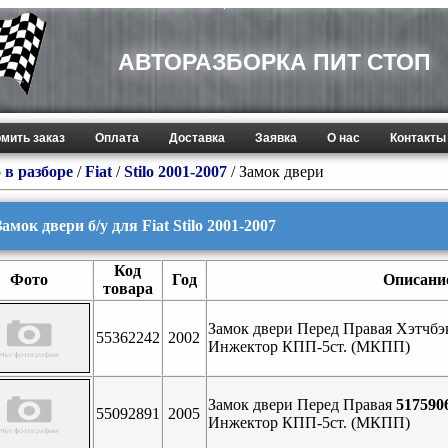
АВТОРАЗБОРКА ПИТ СТОП
мить заказ
Оплата
Доставка
Заявка
О нас
Контакты
 в разборе
/
Fiat
/
Stilo 2001-2007
/ Замок двери
Замок двери б/у для Fiat Stilo 2001-2007
Код
Фото
Год
Описани
товара
Замок двери Перед Правая Хэтчбэк
55362242
2002
Инжектор КПП-5ст. (МКПП)
Замок двери Перед Правая
517590
55092891
2005
Инжектор КПП-5ст. (МКПП)