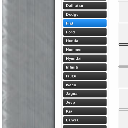
Daihatsu
Dodge
Fiat
Ford
Honda
Hummer
Hyundai
Infiniti
Isuzu
Iveco
Jaguar
Jeep
Kia
Lancia