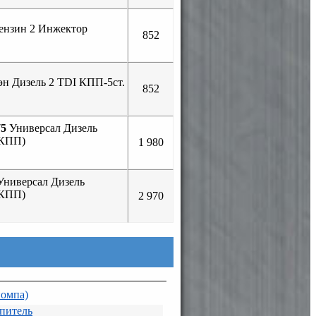
Бензин 2 Инжектор
852
н Дизель 2 TDI КПП-5ст.
852
75
Универсал Дизель
МКПП)
1 980
ниверсал Дизель
МКПП)
2 970
помпа)
питель