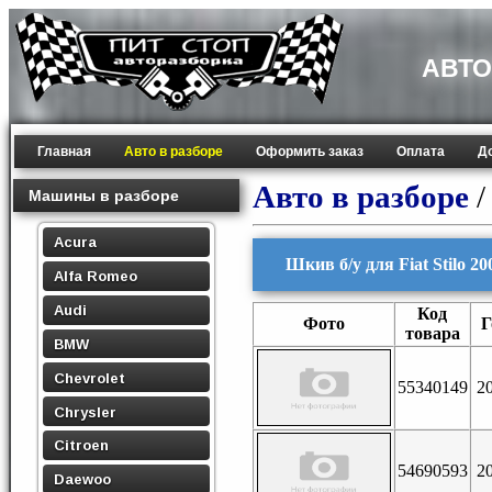
АВТО
Главная
Авто в разборе
Оформить заказ
Оплата
Д
Авто в разборе
Машины в разборе
Acura
Шкив б/у для Fiat Stilo 20
Alfa Romeo
Audi
Код
Фото
Г
товара
BMW
Chevrolet
55340149
2
Chrysler
Citroen
54690593
2
Daewoo