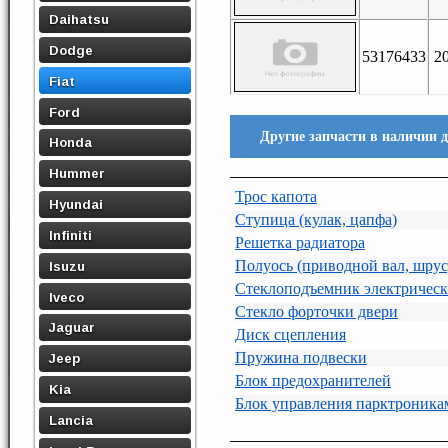
Daihatsu
Dodge
53176433
2
Fiat
Ford
Другие запчасти в наличии дл
Honda
Hummer
Трос капота
Hyundai
Ступица (кулак, цапфа)
Infiniti
Решетка радиатора
Полуось (приводной вал, шрус
Isuzu
Стеклоподъемник электричес
Iveco
Стекло форточки двери
Jaguar
Диск сцепления
Пружина подвески
Jeep
Блок предохранителей
Kia
Блок управления парктроника
Lancia