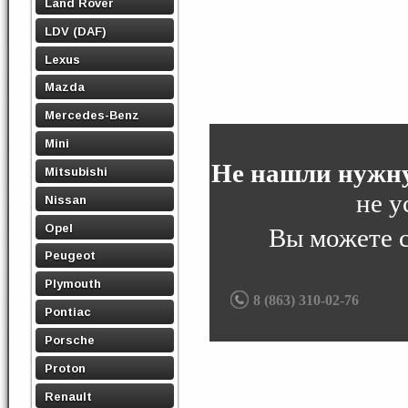
Land Rover
LDV (DAF)
Lexus
Mazda
Mercedes-Benz
Mini
Не нашли нужну
Mitsubishi
не у
Nissan
Opel
Вы можете 
Peugeot
Plymouth
8 (863) 310-02-76
Pontiac
Porsche
Proton
Renault