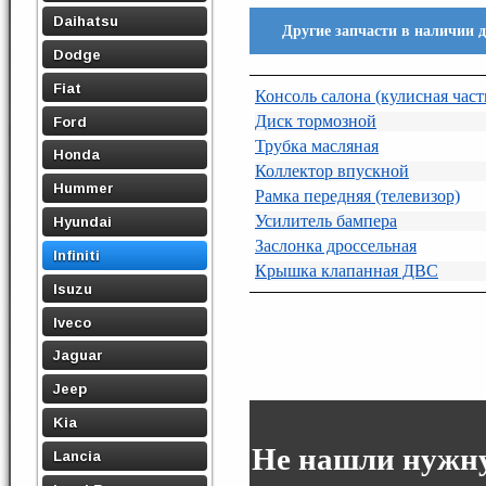
Daihatsu
Другие запчасти в наличии дл
Dodge
Fiat
Консоль салона (кулисная част
Диск тормозной
Ford
Трубка масляная
Honda
Коллектор впускной
Hummer
Рамка передняя (телевизор)
Усилитель бампера
Hyundai
Заслонка дроссельная
Infiniti
Крышка клапанная ДВС
Isuzu
Iveco
Jaguar
Jeep
Kia
Не нашли нужну
Lancia