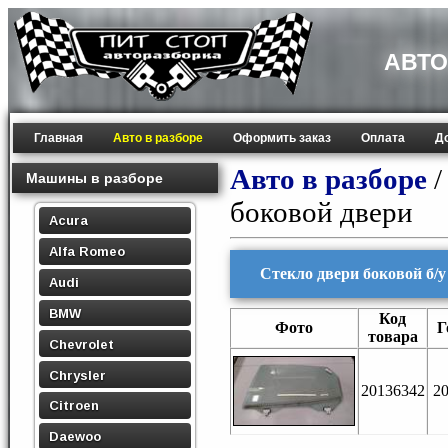
АВТО
Главная
Авто в разборе
Оформить заказ
Оплата
Д
Авто в разборе
Машины в разборе
боковой двери
Acura
Alfa Romeo
Стекло двери боковой б/у 
Audi
BMW
Код
Фото
Г
товара
Chevrolet
Chrysler
20136342
2
Citroen
Daewoo