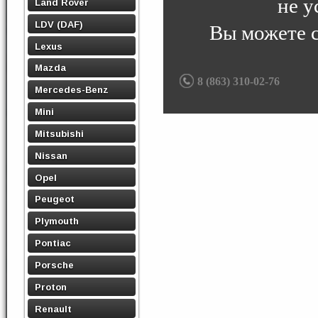
не у
Land Rover
LDV (DAF)
Вы можете 
Lexus
Mazda
8 (863) 310-02-76
Mercedes-Benz
Mini
Mitsubishi
Nissan
Opel
Peugeot
Plymouth
Pontiac
Porsche
Proton
Renault