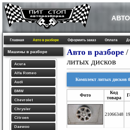
АВТО
Главная
Авто в разборе
Оформить заказ
Оплата
Д
Авто в разборе
Машины в разборе
литых дисков
Acura
Alfa Romeo
Комплект литых дисков б
Audi
BMW
Код
Фото
Г
товара
Chevrolet
Chrysler
21066348
1
Citroen
Daewoo