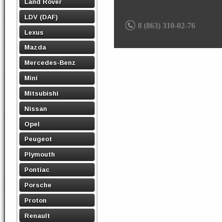
Land Rover
LDV (DAF)
8 (863) 310-02-76
Lexus
Mazda
Mercedes-Benz
Mini
Mitsubishi
Nissan
Opel
Peugeot
Plymouth
Pontiac
Porsche
Proton
Renault