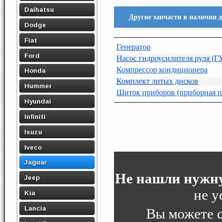
Daihatsu
Другие запчасти в наличии 
Dodge
Fiat
Генератор
Ford
Насос гидроусилителя руля (Г
Компрессор кондиционера
Honda
Комплект литых дисков
Hummer
Щиток приборов (приборная п
Hyundai
Infiniti
Isuzu
Iveco
Jaguar
Не нашли нужну
Jeep
не у
Kia
Lancia
Вы можете 