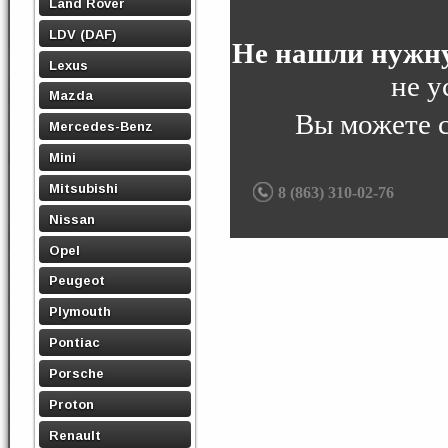
Land Rover
LDV (DAF)
Не нашли нужну
Lexus
не у
Mazda
Вы можете 
Mercedes-Benz
Mini
Mitsubishi
8 (863) 310-02-76
Nissan
Opel
Peugeot
Plymouth
Pontiac
Porsche
Proton
Renault