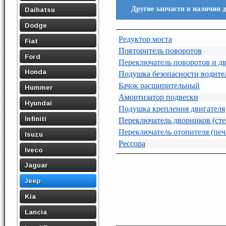
Другие запчасти в наличии д
Daihatsu
Dodge
Редуктор моста
Fiat
Повторитель поворотов
Ford
Переключатель поворотов и дв
Honda
Подушка безопасности водите
Бачок расширительный
Hummer
Амортизатор подвески
Hyundai
Подушка крепления двигателя
Infiniti
Переключатель дворников (сте
Переключатель отопителя (печ
Isuzu
Рессора
Iveco
Jaguar
Jeep
Kia
Lancia