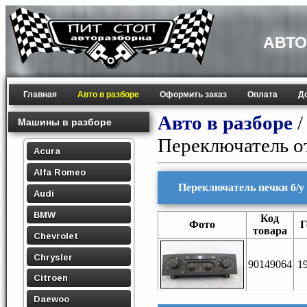
АВТО
Главная
Авто в разборе
Оформить заказ
Оплата
Д
Авто в разборе
Машины в разборе
Переключатель о
Acura
Alfa Romeo
Переключатель печки б/у 
Audi
BMW
Код
Фото
Г
товара
Chevrolet
Chrysler
90149064
1
Citroen
Daewoo