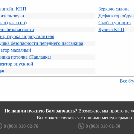
нштейн КПП
Зеркало салона
итель звука
Дефлектор обдув
ал (клаксон)
Скоба суппорта
нь безопасности
Кулиса КПП
г, трубка гидроусилителя
шка безопасности переднего пассажира
иатор масляный
ивка потолка (Накладка)
лектор впускной
дан
Все б/
Не нашли нужную Вам запчасть?
Возможно, мы просто не ус
Вы можете связаться с нашими менеджерами п
8 (863) 310-02-76
8 (863) 310-01-50