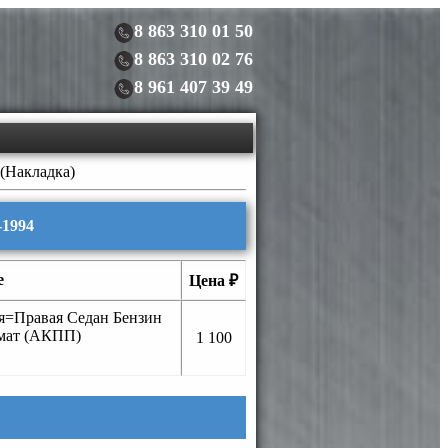
8 863 310 01 50
8 863 310 02 76
8 961 407 39 49
(Накладка)
-1994
е
Цена ₽
я=Правая Седан Бензин
мат (АКПП)
1 100