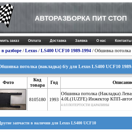
АВТОРАЗБОРКА ПИТ СТОП
мить заказ
Оплата
Доставка
Заявка
О нас
Контакты
 в разборе
/
Lexus
/
LS400 UCF10 1989-1994
/ Обшивка потолка 
Обшивка потолка (накладка) б/у для Lexus LS400 UCF10 1989
Код
Фото
Год
Описани
товара
Обшивка потолка (Накладка) Лева
4.0L(1UZFE) Инжектор КПП-авто
8105180
1993
4.0Л ПОТЕРТОСТИ ЦАРАПИНЫ
Другие запчасти в наличии для Lexus LS400 UCF10