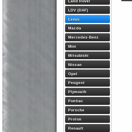
Land Rover
LDV (DAF)
Lexus
Mazda
Mercedes-Benz
Mini
Mitsubishi
Nissan
Opel
Peugeot
Plymouth
Pontiac
Porsche
Proton
Renault