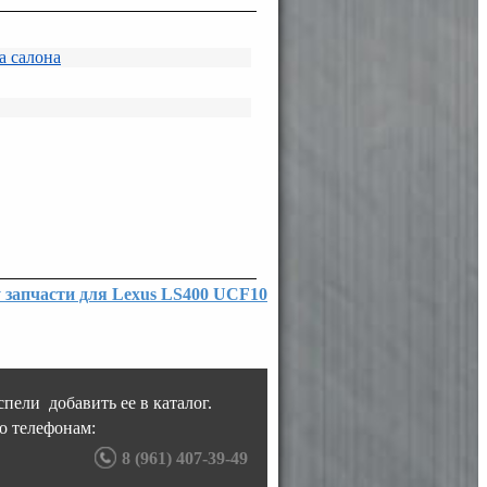
а салона
у запчасти для Lexus LS400 UCF10
пели добавить ее в каталог.
о телефонам:
8 (961) 407-39-49