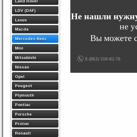
Land Rover
LDV (DAF)
Не нашли нужну
Lexus
не у
Mazda
Вы можете 
Mercedes-Benz
Mini
Mitsubishi
8 (863) 310-02-76
Nissan
Opel
Peugeot
Plymouth
Pontiac
Porsche
Proton
Renault