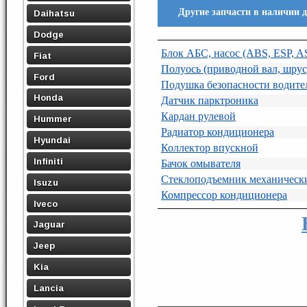
Другие запчасти в наличии 
Daihatsu
Dodge
Блок АБС, насос (ABS, ESP, A
Fiat
Полуось (приводной вал, шрус
Ford
Подушка безопасности водите
Honda
Датчик парктроника
Кардан рулевой
Hummer
Радиатор кондиционера
Hyundai
Коллектор впускной
Infiniti
Бачок омывателя
Стеклоподъемник механическ
Isuzu
Компрессор кондиционера
Iveco
Jaguar
Jeep
Kia
Lancia