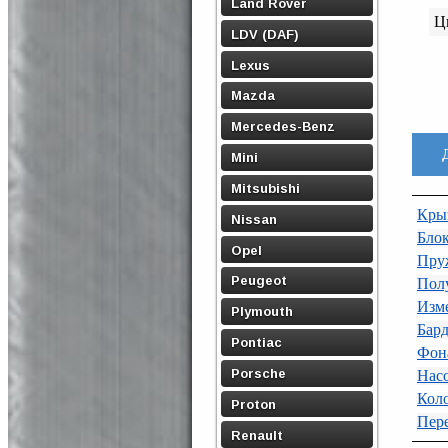
Land Rover
Ц
LDV (DAF)
Lexus
Mazda
Mercedes-Benz
Mini
Mitsubishi
Крыш
Nissan
Блок
Opel
Пру
Peugeot
Полу
Изме
Plymouth
Бард
Pontiac
Фона
Porsche
Нас
Коло
Proton
Пере
Renault