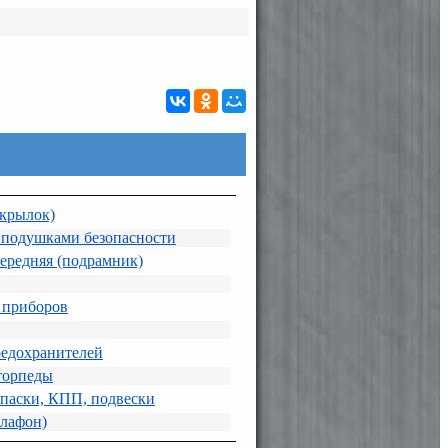
дкрылок)
 подушками безопасности
передняя (подрамник)
 приборов
едохранителей
торпеды
апаски, КПП, подвески
плафон)