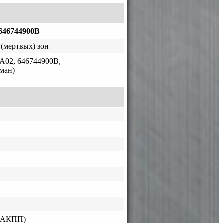
646744900B
(мертвых) зон
A02, 646744900B, +
ман)
 (АКПП)