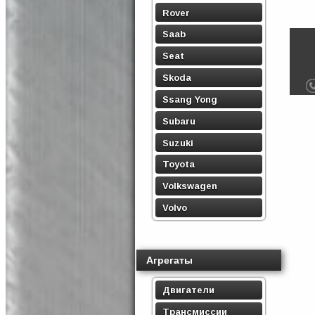
Rover
Saab
Seat
Skoda
Ssang Yong
Subaru
Suzuki
Toyota
Volkswagen
Volvo
Агрегаты
Двигатели
Трансмиссии