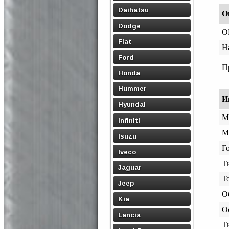
Daihatsu
О
Dodge
O
Fiat
Н
Ford
П
Honda
Hummer
И
Hyundai
М
Infiniti
М
Isuzu
Го
Iveco
Т
Jaguar
Т
Jeep
О
Kia
О
Lancia
Т