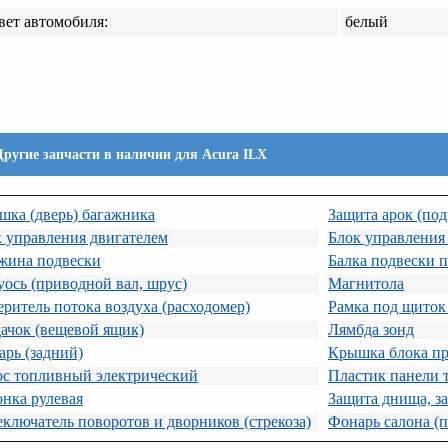
вет автомобиля:
белый
Другие запчасти в наличии для Acura ILX
ка (дверь) багажника
Защита арок (по
 управления двигателем
Блок управления
жина подвески
Балка подвески 
ось (приводной вал, шрус)
Магнитола
ритель потока воздуха (расходомер)
Рамка под щиток
ачок (вещевой ящик)
Лямбда зонд
рь (задний)
Крышка блока пр
ос топливный электрический
Пластик панели 
нка рулевая
Защита днища, з
ключатель поворотов и дворников (стрекоза)
Фонарь салона (