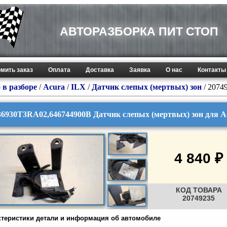
АВТОРАЗБОРКА ПИТ СТОП
мить заказ
Оплата
Доставка
Заявка
О нас
Контакты
 в разборе
/
Acura
/
ILX
/
Датчик слепых (мертвых) зон
/ 2074
36930T3RA02,646744900B Датчик слепых (мертвых) зон для A
4 840 ₽
КОД ТОВАРА
20749235
ктеристики детали и информация об автомобиле