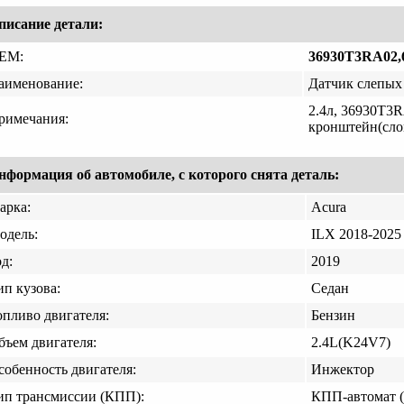
писание детали:
EM:
36930T3RA02,
аименование:
Датчик слепых 
2.4л, 36930T3R
римечания:
кронштейн(cло
нформация об автомобиле, с которого снята деталь:
арка:
Acura
одель:
ILX 2018-2025
д:
2019
ип кузова:
Седан
опливо двигателя:
Бензин
бъем двигателя:
2.4L(K24V7)
собенность двигателя:
Инжектор
ип трансмиссии (КПП):
КПП-автомат