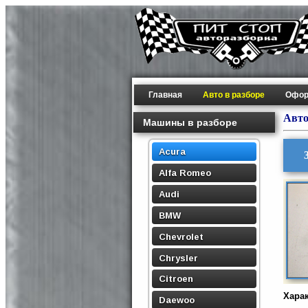
Главная
Авто в разборе
Офор
Авто
Машины в разборе
Acura
Alfa Romeo
Audi
BMW
Chevrolet
Chrysler
Citroen
Хара
Daewoo