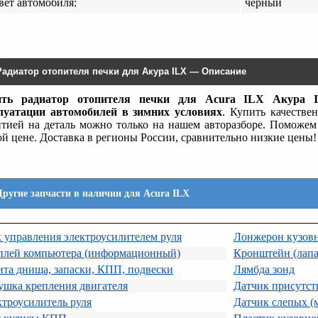
вет автомобиля:
черный
Радиатор отопителя печки для Акура ILX — Описание
ить радиатор отопителя печки для Acura ILX Акура
луатации автомобилей в зимних условиях
. Купить качеств
нтией на деталь можно только на нашем авторазборе. Помож
ой цене. Доставка в регионы России, сравнительно низкие цены!
Другие запчасти в наличии для Acura ILX
 управления электроусилителем руля
Лонжерон кузов
плей компьютера (информационный)
Кронштейн (лапа
та днища, запаски, КПП, подвески
Лямбда зонд
ушка крепления двигателя
Датчик присутст
троусилитель руля
Датчик слепых (