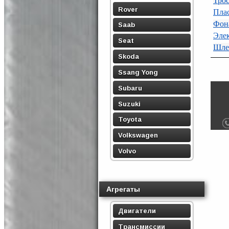
Тро
Rover
Пла
Фона
Saab
Эле
Seat
Шле
Skoda
Ssang Yong
Subaru
Suzuki
Toyota
Volkswagen
Volvo
Агрегаты
Двигатели
Трансмиссии