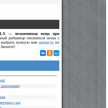
 ILX — незаменимая вещь при
енный
радиатор отопителя печки
с
ем выбрать нужную вам
запчасть
по
 Звоните!
ной
 крепления)
вия
мертвых) зон