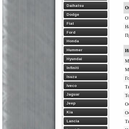
Daihatsu
О
Dodge
O
Fiat
Н
Ford
П
Honda
Hummer
И
Hyundai
М
Infiniti
М
Isuzu
Го
Iveco
Т
Jaguar
Т
Jeep
О
Kia
О
Lancia
Т