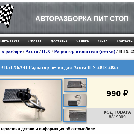
АВТОРАЗБОРКА ПИТ СТОП
мить заказ
Оплата
Доставка
Заявка
О нас
Контакты
 в разборе
/
Acura
/
ILX
/
Радиатор отопителя (печки)
/ 881930
79115TX6A41 Радиатор печки для Acura ILX 2018-2025
990 ₽
КОД ТОВАРА
8819309
ктеристики детали и информация об автомобиле