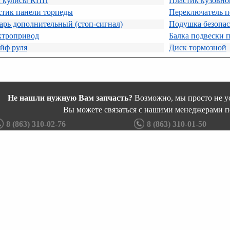
с кулисы КПП
Пластик кузовно
стик панели торпеды
Переключатель п
рь дополнительный (стоп-сигнал)
Подушка безопас
ктропривод
Балка подвески 
йф руля
Диск тормозной
Не нашли нужную Вам запчасть?
Возможно, мы просто не ус
Вы можете связаться с нашими менеджерами п
8 (863) 310-02-76
8 (863) 310-01-50