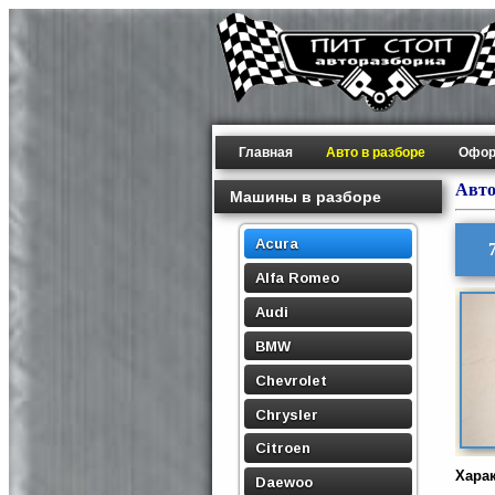
Главная
Авто в разборе
Офор
Авто
Машины в разборе
Acura
Alfa Romeo
Audi
BMW
Chevrolet
Chrysler
Citroen
Хара
Daewoo