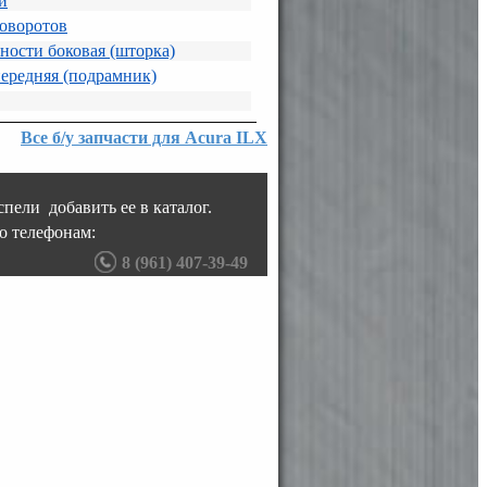
й
оворотов
ности боковая (шторка)
передняя (подрамник)
Все б/у запчасти для Acura ILX
пели добавить ее в каталог.
о телефонам:
8 (961) 407-39-49