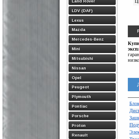
Land Rover
Ц
LDV (DAF)
Lexus
Mazda
Mercedes-Benz
Куп
эксп
Mini
гара
Mitsubishi
низк
Nissan
Opel
Peugeot
Plymouth
Блок
Pontiac
Дис
Porsche
Защи
Под
Proton
Элек
Renault