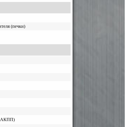
ителя (печки)
 (АКПП)