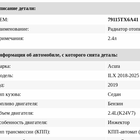
писание детали:
EM:
79115TX6A41
аименование:
Радиатор отоп
римечания:
2.4л
нформация об автомобиле, с которого снята деталь:
арка:
Acura
одель:
ILX 2018-2025
д:
2019
ип кузова:
Седан
опливо двигателя:
Бензин
бъем двигателя:
2.4L(K24V7)
собенность двигателя:
Инжектор
ип трансмиссии (КПП):
КПП-автомат