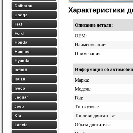
Daihatsu
Характеристики 
Dodge
Fiat
Описание детали:
Ford
OEM:
Honda
Наименование:
Hummer
Примечания:
Hyundai
Информация об автомобиле,
Infiniti
Isuzu
Марка:
Iveco
Модель:
Jaguar
Год:
Jeep
Тип кузова:
Топливо двигателя:
Kia
Объем двигателя:
Lancia