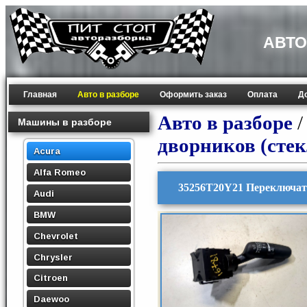
АВТО
Главная
Авто в разборе
Оформить заказ
Оплата
Д
Авто в разборе
Машины в разборе
дворников (сте
Acura
Alfa Romeo
35256T20Y21 Переключат
Audi
BMW
Chevrolet
Chrysler
Citroen
Daewoo