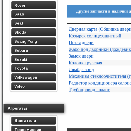
Rover
Другие запчасти в наличии
Saab
Seat
Дверная карта (Обшивка двери
Skoda
Козырек солнцезащитный
Ssang Yong
Петля двери
Жабо под дворники (дождевик
Subaru
Замок двери
Suzuki
Колонка рулевая
Toyota
Лямбда зонд
Механизм стеклоочистителя (
Volkswagen
Радиатор кондиционера салон
Volvo
Трубопровод, шланг
Агрегаты
Двигатели
Трансмиссии