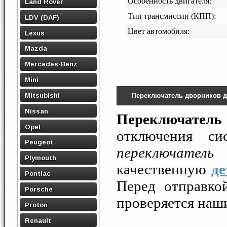
Особенность двигателя:
Land Rover
Тип трансмиссии (КПП):
LDV (DAF)
Цвет автомобиля:
Lexus
Mazda
Mercedes-Benz
Mini
Mitsubishi
Переключатель дворников 
Nissan
Переключатель
Opel
отключения си
Peugeot
переключател
Plymouth
качественную
де
Pontiac
Перед отправк
Porsche
проверяется наш
Proton
Renault