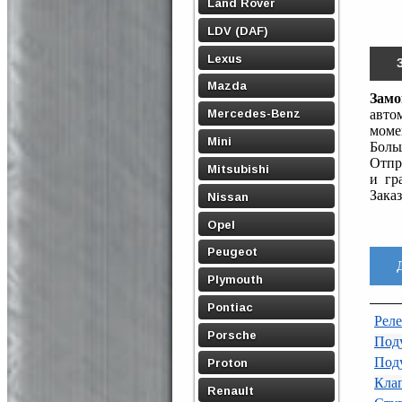
Land Rover
LDV (DAF)
Lexus
Mazda
Замо
Mercedes-Benz
авто
моме
Mini
Боль
Отпр
Mitsubishi
и гр
Заказ
Nissan
Opel
Peugeot
Plymouth
Pontiac
Реле
Porsche
Поду
Поду
Proton
Кла
Renault