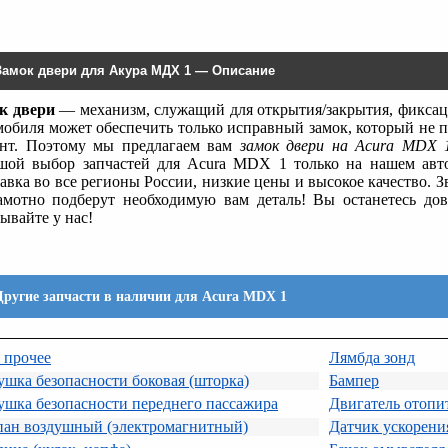
Замок двери для Акура МДХ 1 — Описание
к двери
— механизм, служащий для открытия/закрытия, фиксаци
мобиля может обеспечить только исправный замок, который не 
нт. Поэтому мы предлагаем вам
замок двери на Acura MDX 
шой выбор запчастей для Acura MDX 1 только на нашем авт
авка во все регионы России, низкие цены и высокое качество. 
амотно подберут необходимую вам деталь! Вы останетесь до
ывайте у нас!
Другие запчасти в наличии для Acura MDX 1
 прочее
Лямбда зонд
шка безопасности боковая (шторка)
Бампер
шка безопасности переднего пассажира
Двигатель отопи
пан воздушный (электромагнитный)
Датчик ускорени