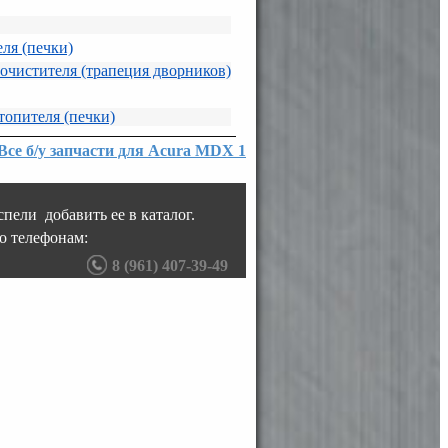
ля (печки)
очистителя (трапеция дворников)
топителя (печки)
Все б/у запчасти для Acura MDX 1
пели добавить ее в каталог.
о телефонам:
8 (961) 407-39-49