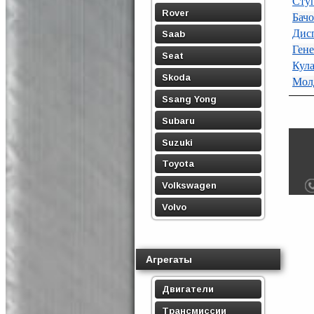
Ступ
Rover
Бачо
Дис
Saab
Гене
Seat
Кул
Skoda
Мол
Ssang Yong
Subaru
Suzuki
Toyota
Volkswagen
Volvo
Агрегаты
Двигатели
Трансмиссии