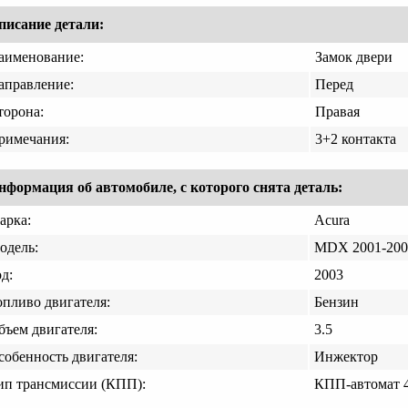
писание детали:
аименование:
Замок двери
аправление:
Перед
торона:
Правая
римечания:
3+2 контакта
нформация об автомобиле, с которого снята деталь:
арка:
Acura
одель:
MDX 2001-200
д:
2003
опливо двигателя:
Бензин
бъем двигателя:
3.5
собенность двигателя:
Инжектор
ип трансмиссии (КПП):
КПП-автомат 