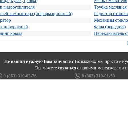
ица (кулак, цапфа)
Бачок омывателя
к гидроусилителя
Трубка масляная
плей компьютера (информационный)
Радиатор отопите
ратор
Механизм стекло
ак поворотный
Фара (передняя)
динг крыла
Переключатель о
Не нашли нужную Вам запчасть?
Возможно, мы просто не ус
Вы можете связаться с нашими менеджерами п
8 (863) 310-02-76
8 (863) 310-01-50