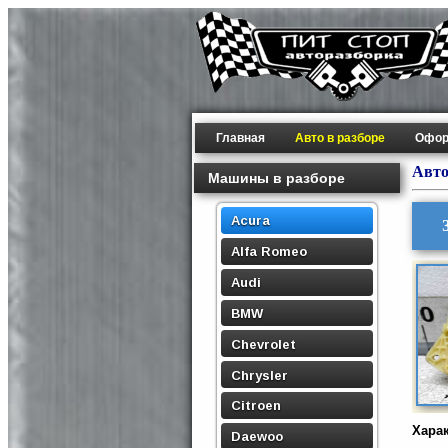
Главная
Авто в разборе
Офор
Авто
Машины в разборе
Acura
Alfa Romeo
Audi
BMW
Chevrolet
Chrysler
Citroen
Хара
Daewoo