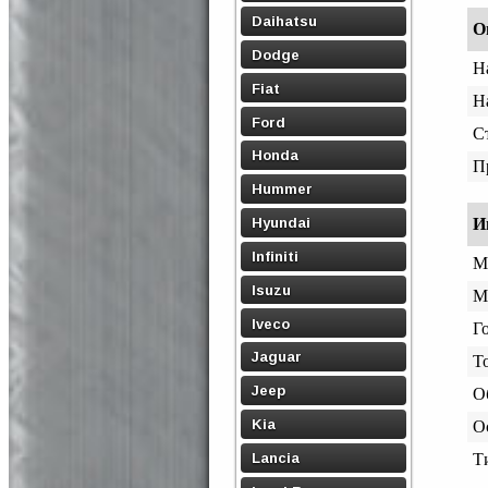
Daihatsu
О
Dodge
Н
Fiat
Н
Ford
С
Honda
П
Hummer
Hyundai
И
Infiniti
М
Isuzu
М
Iveco
Го
Jaguar
Т
Jeep
О
Kia
О
Lancia
Т