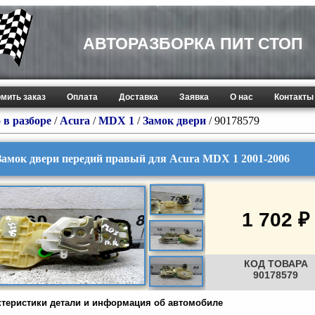
АВТОРАЗБОРКА ПИТ СТОП
мить заказ
Оплата
Доставка
Заявка
О нас
Контакты
 в разборе
/
Acura
/
MDX 1
/
Замок двери
/ 90178579
Замок двери передий правый для Acura MDX 1 2001-2006
1 702 ₽
КОД ТОВАРА
90178579
ктеристики детали и информация об автомобиле