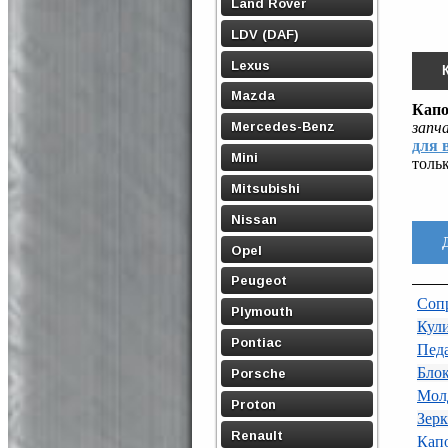
Land Rover
LDV (DAF)
Lexus
Mazda
Капо
Mercedes-Benz
запч
для 
Mini
тольк
Mitsubishi
Nissan
Opel
Peugeot
Сопр
Plymouth
Кул
Pontiac
Педа
Бло
Porsche
Мол
Proton
Зерк
Renault
Кап