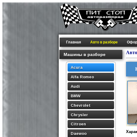
Главная
Авто в разборе
Офор
Авто
Машины в разборе
Acura
Alfa Romeo
Audi
BMW
Chevrolet
Chrysler
Citroen
Хара
Daewoo