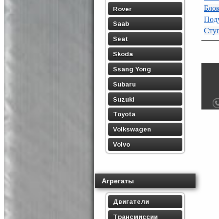
Блок
Rover
Поду
Saab
Ступ
Seat
Skoda
Ssang Yong
Subaru
Suzuki
Toyota
Volkswagen
Volvo
Агрегаты
Двигатели
Трансмиссии