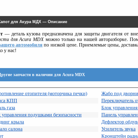
Капот для Акура МДХ — Описание
т
— деталь кузова предназначена для защиты двигателя от вн
асти для Acura MDX
можно только на нашей авторазборке. П
вашего автомобиля
по низкой цене. Приемлемые цены, доставка
о у нас!
Другие запчасти в наличии для Acura MDX
отивление отопителя (моторчика печки)
Жабо под дворни
иса КПП
Переключатель о
ль газа
Блок управления
к управления подушками безопасности
Панель управлен
динг крыла
Дефлектор обдув
ало салона
Усилитель звука
от
Кронштейн ради