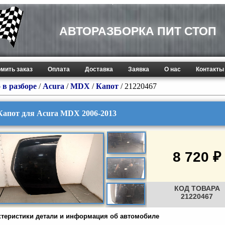
АВТОРАЗБОРКА ПИТ СТОП
мить заказ
Оплата
Доставка
Заявка
О нас
Контакты
 в разборе
/
Acura
/
MDX
/
Капот
/ 21220467
Капот для Acura MDX 2006-2013
8 720 ₽
КОД ТОВАРА
21220467
ктеристики детали и информация об автомобиле