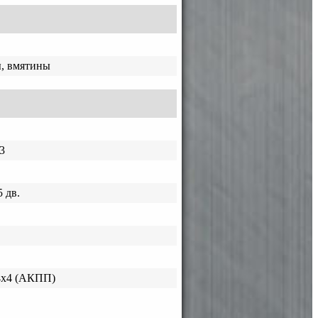
ы, вмятины
3
 дв.
4х4 (АКПП)