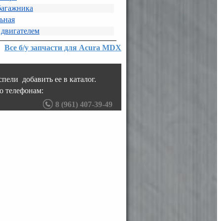
багажника
льная
 двигателем
Все б/у запчасти для Acura MDX
пели добавить ее в каталог.
о телефонам:
8 (961) 407-39-49