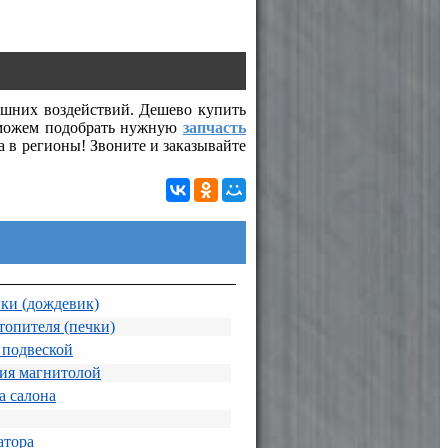
ешних воздействий. Дешево купить
оможем подобрать нужную
запчасть
 в регионы! Звоните и заказывайте
ки (дождевик)
топителя (печки)
 подвеской
ия магнитолой
а салона
атора