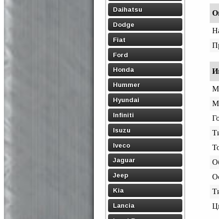
Daihatsu
О
Dodge
Н
Fiat
П
Ford
Honda
И
Hummer
М
Hyundai
М
Infiniti
Го
Isuzu
Т
Iveco
Т
Jaguar
О
Jeep
О
Kia
Т
Lancia
Ц