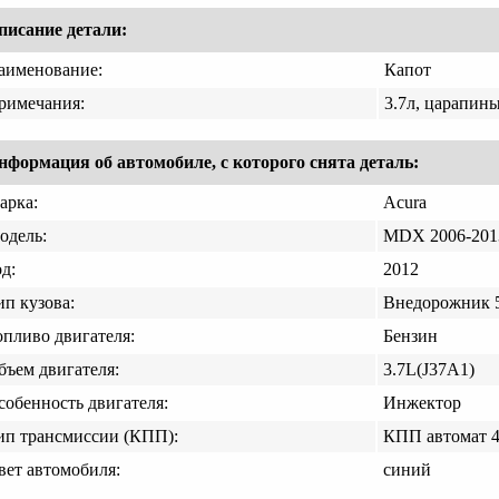
писание детали:
аименование:
Капот
римечания:
3.7л, царапин
нформация об автомобиле, с которого снята деталь:
арка:
Acura
одель:
MDX 2006-201
д:
2012
ип кузова:
Внедорожник 5
опливо двигателя:
Бензин
бъем двигателя:
3.7L(J37A1)
собенность двигателя:
Инжектор
ип трансмиссии (КПП):
КПП автомат 
вет автомобиля:
синий