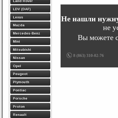
Land Rover
LDV (DAF)
Не нашли нужну
Lexus
не у
Mazda
Mercedes-Benz
Вы можете 
Mini
Mitsubishi
8 (863) 310-02-76
Nissan
Opel
Peugeot
Plymouth
Pontiac
Porsche
Proton
Renault