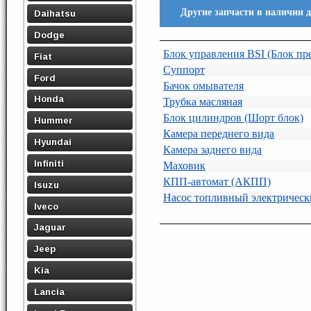
Другие запчасти в наличии д
Daihatsu
Dodge
Блок управления BSI (Блок пр
Fiat
Суппорт
Ford
Бачок омывателя
Honda
Трубка масляная
Блок цилиндров (Шорт блок)
Hummer
Камера переднего вида
Hyundai
Камера заднего вида
Infiniti
Маховик
КПП-автомат (АКПП)
Isuzu
Насос топливный электричес
Iveco
Jaguar
Jeep
Kia
Lancia