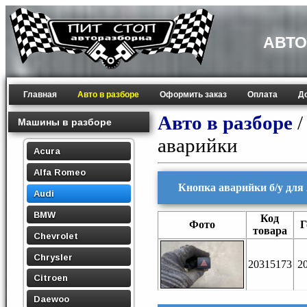
АВТО
Главная
Авто в разборе
Оформить заказ
Оплата
Д
Авто в разборе
Машины в разборе
аварийки
Acura
Alfa Romeo
Кнопка аварийки б/у для 
Audi
BMW
Код
Фото
Г
товара
Chevrolet
Chrysler
20315173
2
Citroen
Daewoo