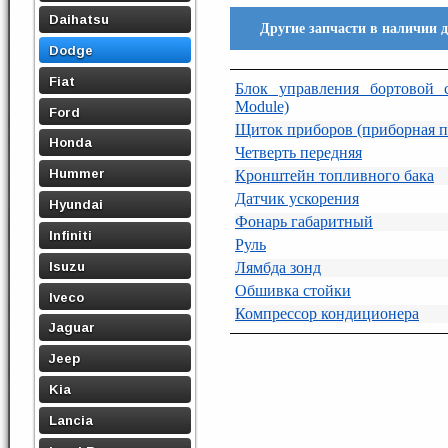
Daihatsu
Другие запчасти в наличии д
Dodge
Fiat
Блок управления бортовой с
Module)
Ford
Щиток приборов (приборная п
Honda
Четверть передняя
Hummer
Кронштейн топливного бака
Датчик ускорения
Hyundai
Фонарь габаритный
Infiniti
Руль
Isuzu
Лямбда зонд
Обшивка стойки
Iveco
Компрессор кондиционера
Jaguar
Jeep
Kia
Lancia