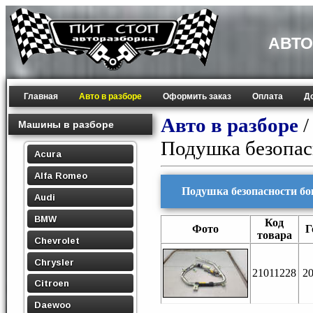
АВТО
Главная
Авто в разборе
Оформить заказ
Оплата
Д
Авто в разборе
Машины в разборе
Подушка безопас
Acura
Alfa Romeo
Подушка безопасности бок
Audi
BMW
Код
Фото
Г
товара
Chevrolet
Chrysler
21011228
2
Citroen
Daewoo