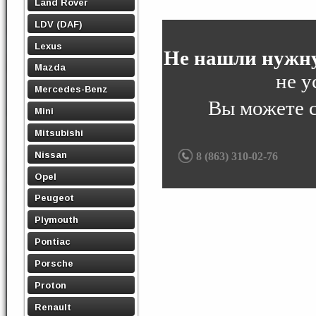
Land Rover
LDV (DAF)
Lexus
Не нашли нужну
Mazda
не у
Mercedes-Benz
Вы можете 
Mini
Mitsubishi
Nissan
8 (863) 310-02-76
Opel
Peugeot
Plymouth
Pontiac
Porsche
Proton
Renault