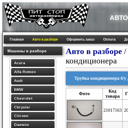
АВТО
Главная
Авто в разборе
Оформить заказ
Оплата
Д
Авто в разборе
Машины в разборе
кондиционера
Acura
Alfa Romeo
Трубка кондиционера б/у 
Audi
BMW
Код
Фото
Г
товара
Chevrolet
Chrysler
21017163
2
Citroen
Daewoo