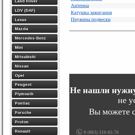
Land Rover
Антенна
LDV (DAF)
Катушка зажигания
Пружина подвески
Lexus
Mazda
Mercedes-Benz
Mini
Mitsubishi
Nissan
Opel
Peugeot
Не нашли нужну
Plymouth
не у
Pontiac
Вы можете 
Porsche
Proton
Renault
8 (863) 310-02-76