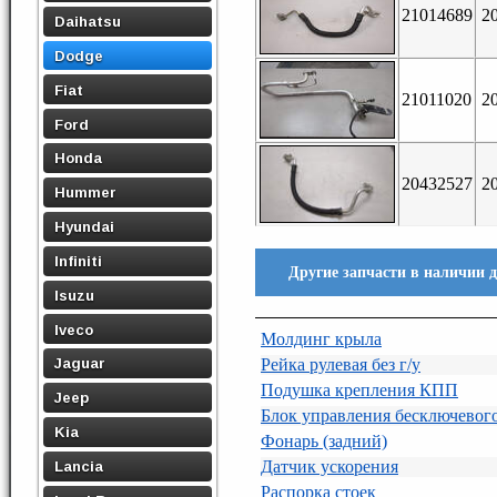
21014689
2
Daihatsu
Dodge
Fiat
21011020
2
Ford
Honda
20432527
2
Hummer
Hyundai
Infiniti
Другие запчасти в наличии д
Isuzu
Iveco
Молдинг крыла
Рейка рулевая без г/у
Jaguar
Подушка крепления КПП
Jeep
Блок управления бесключевог
Kia
Фонарь (задний)
Датчик ускорения
Lancia
Распорка стоек