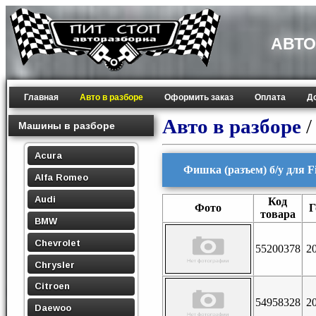
АВТО
Главная
Авто в разборе
Оформить заказ
Оплата
Д
Авто в разборе
Машины в разборе
Acura
Фишка (разъем) б/у для Fia
Alfa Romeo
Audi
Код
Фото
Г
товара
BMW
Chevrolet
55200378
2
Chrysler
Citroen
54958328
2
Daewoo