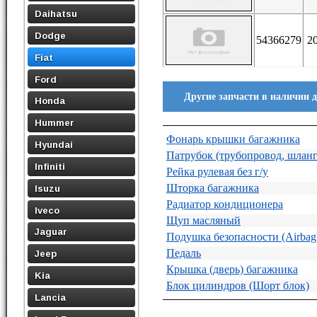
Daihatsu
Dodge
54366279
2
Fiat
Ford
Другие запчасти в наличии дл
Honda
Hummer
Фонарь крышки багажника
Hyundai
Патрубок (трубопровод, шланг
Infiniti
Рейка рулевая без г/у
Шторка багажника
Isuzu
Радиатор кондиционера
Iveco
Щуп масляный
Jaguar
Подушка безопасности (Airbag
Педаль
Jeep
Крышка (дверь) багажника
Kia
Блок цилиндров (Шорт блок)
Lancia