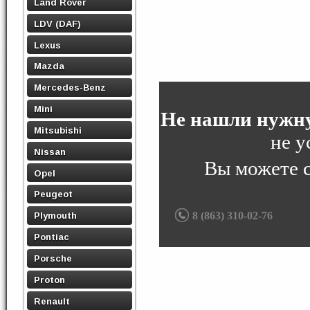
Land Rover
LDV (DAF)
Lexus
Mazda
Mercedes-Benz
Mini
Не нашли нужну
Mitsubishi
не у
Nissan
Вы можете 
Opel
Peugeot
8 (863) 310-02-76
Plymouth
Pontiac
Porsche
Proton
Renault