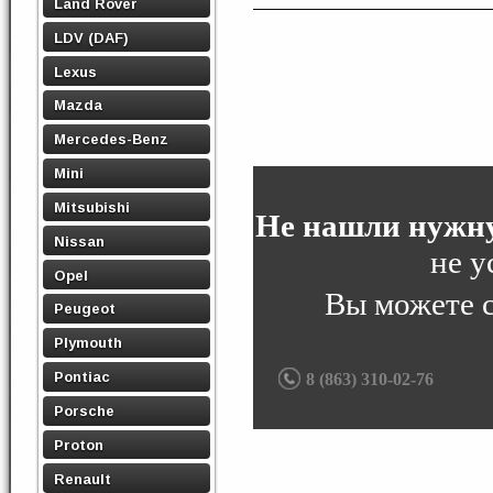
Land Rover
LDV (DAF)
Lexus
Mazda
Mercedes-Benz
Mini
Mitsubishi
Не нашли нужну
Nissan
не у
Opel
Вы можете 
Peugeot
Plymouth
Pontiac
8 (863) 310-02-76
Porsche
Proton
Renault