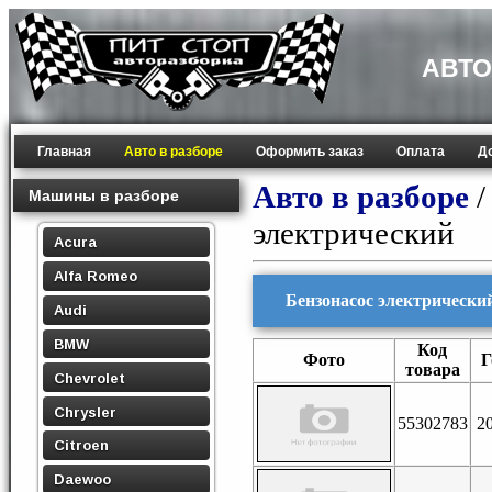
АВТО
Главная
Авто в разборе
Оформить заказ
Оплата
Д
Авто в разборе
Машины в разборе
электрический
Acura
Alfa Romeo
Бензонасос электрический 
Audi
BMW
Код
Фото
Г
товара
Chevrolet
Chrysler
55302783
2
Citroen
Daewoo