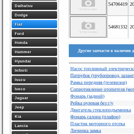
54706419
2
Daihatsu
Dodge
Fiat
54681332
2
Ford
Honda
Другие запчасти в наличии дл
Hummer
Hyundai
Насос топливный электричес
Infiniti
Патрубок (трубопровод, шланг
Isuzu
Рамка передняя (телевизор)
Iveco
Сопротивление отопителя (мо
Фонарь (задний)
Jaguar
Рейка рулевая без г/у
Jeep
Двигатель стеклоподъемника
Kia
Фонарь салона (плафон)
Пластик моторного отсека
Lancia
Личинка замка