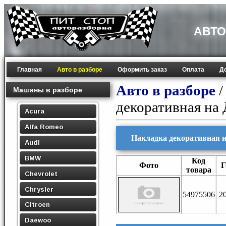
АВТО
Главная
Авто в разборе
Оформить заказ
Оплата
Д
Авто в разборе
Машины в разборе
декоративная на
Acura
Alfa Romeo
Накладка декоративная на 
Audi
BMW
Код
Фото
Г
товара
Chevrolet
Chrysler
54975506
2
Citroen
Daewoo