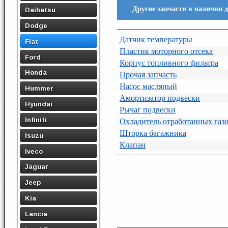
Другие запчасти в наличии дл
Daihatsu
Dodge
Датчик температуры
Fiat
Пластик моторного отсека
Ford
Корпус топливного фильтра
Honda
Прочая запчасть
Насос масляный
Hummer
Амортизатор подвески
Hyundai
Рычаг подвески
Infiniti
Охладитель отработанных газ
Шторка багажника
Isuzu
Клапан
Iveco
Jaguar
Jeep
Kia
Lancia