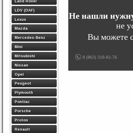
Land Rover
LDV (DAF)
Не нашли нужну
Lexus
не у
Mazda
Вы можете 
Mercedes-Benz
Mini
Mitsubishi
8 (863) 310-02-76
Nissan
Opel
Peugeot
Plymouth
Pontiac
Porsche
Proton
Renault