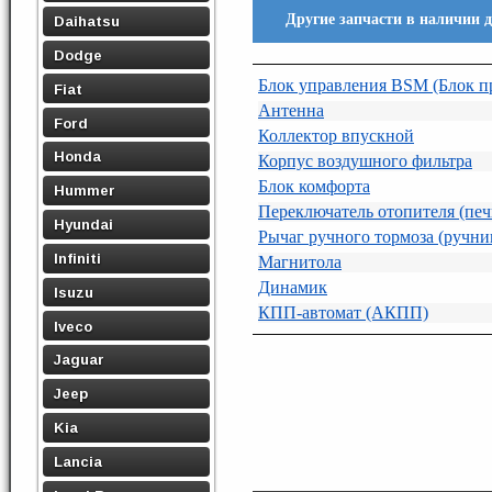
Другие запчасти в наличии 
Daihatsu
Dodge
Блок управления BSM (Блок п
Fiat
Антенна
Ford
Коллектор впускной
Honda
Корпус воздушного фильтра
Блок комфорта
Hummer
Переключатель отопителя (печ
Hyundai
Рычаг ручного тормоза (ручни
Infiniti
Магнитола
Динамик
Isuzu
КПП-автомат (АКПП)
Iveco
Jaguar
Jeep
Kia
Lancia