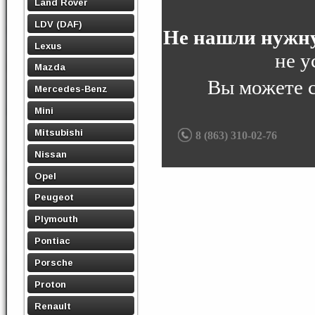
Land Rover
LDV (DAF)
Не нашли нужну
Lexus
не у
Mazda
Вы можете 
Mercedes-Benz
Mini
Mitsubishi
8 (863) 310-02-76
Nissan
Opel
Peugeot
Plymouth
Pontiac
Porsche
Proton
Renault