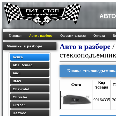
АВТО
Главная
Авто в разборе
Оформить заказ
Оплата
Д
Авто в разборе
Машины в разборе
стеклоподъемник
Acura
Alfa Romeo
Кнопка стеклоподъемника 
Audi
BMW
Код
Фото
Г
товара
Chevrolet
Chrysler
90164335
2
Citroen
Daewoo