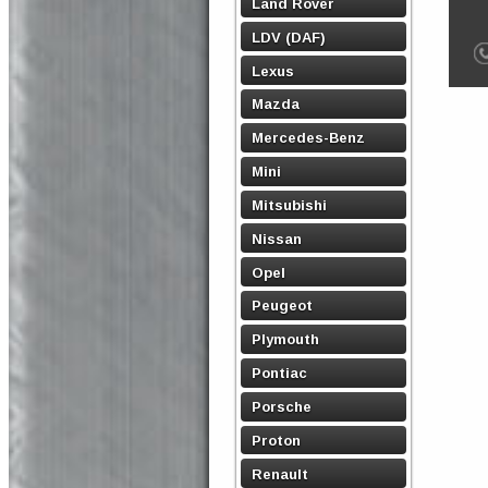
Land Rover
LDV (DAF)
Lexus
Mazda
Mercedes-Benz
Mini
Mitsubishi
Nissan
Opel
Peugeot
Plymouth
Pontiac
Porsche
Proton
Renault