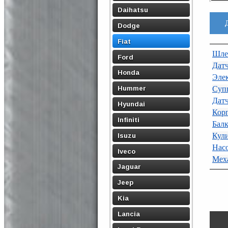
Daihatsu
Dodge
Fiat
Шле
Ford
Датч
Honda
Элек
Hummer
Суп
Датч
Hyundai
Корп
Infiniti
Балк
Кул
Isuzu
Насо
Iveco
Мех
Jaguar
Jeep
Kia
Lancia