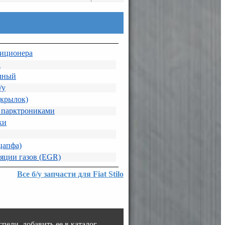
диционера
а
чный
/у
дкрылок)
 парктрониками
ки
цапфа)
яции газов (EGR)
Все б/у запчасти для Fiat Stilo
пели добавить ее в каталог.