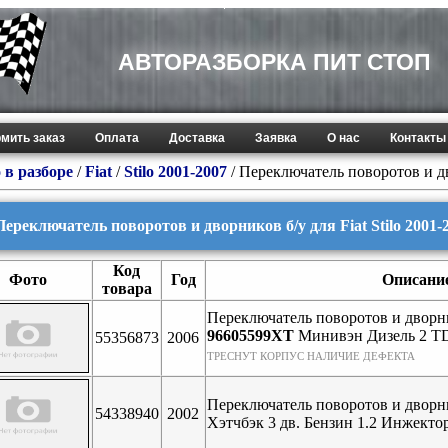
АВТОРАЗБОРКА ПИТ СТОП
мить заказ
Оплата
Доставка
Заявка
О нас
Контакты
 в разборе
/
Fiat
/
Stilo 2001-2007
/ Переключатель поворотов и д
Переключатель поворотов и дворников б/у для Fiat Stilo 2001-
Код
Фото
Год
Описани
товара
Переключатель поворотов и дворни
96605599XT
Минивэн Дизель 2 T
55356873
2006
ТРЕСНУТ КОРПУС НАЛИЧИЕ ДЕФЕКТА
Переключатель поворотов и дворни
54338940
2002
Хэтчбэк 3 дв. Бензин 1.2 Инжект