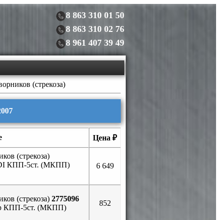
8 863 310 01 50
8 863 310 02 76
8 961 407 39 49
ворников (стрекоза)
2007
е
Цена ₽
ков (стрекоза)
DI КПП-5ст. (МКПП)
6 649
ков (стрекоза)
2775096
852
ор КПП-5ст. (МКПП)