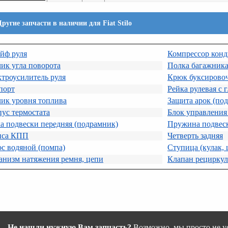
Другие запчасти в наличии для Fiat Stilo
йф руля
Компрессор кон
ик угла поворота
Полка багажник
троусилитель руля
Крюк буксирово
порт
Рейка рулевая с г
ик уровня топлива
Защита арок (по
ус термостата
Блок управления
а подвески передняя (подрамник)
Пружина подвес
иса КПП
Четверть задняя
с водяной (помпа)
Ступица (кулак, 
анизм натяжения ремня, цепи
Клапан рециркул
Не нашли нужную Вам запчасть?
Возможно, мы просто не ус