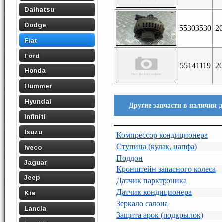
Daihatsu
Dodge
55303530
2
Fiat
Ford
55141119
2
Honda
Hummer
Hyundai
Другие запчасти в наличии дл
Infiniti
Isuzu
Компрессор кондиционера
Ступица (кулак, цапфа)
Iveco
Поддон
Jaguar
Кронштейн запасного колеса
Jeep
Датчик парктроника
Датчик кондиционера
Kia
Зеркало салона
Lancia
Защита арок (подкрылок)