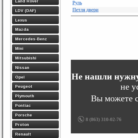
Land Rover
Руль
Петля двери
LDV (DAF)
Lexus
Mazda
Mercedes-Benz
Mini
Mitsubishi
Nissan
Не нашли нужну
Opel
не у
Peugeot
Вы можете 
Plymouth
Pontiac
Porsche
8 (863) 310-02-76
Proton
Renault