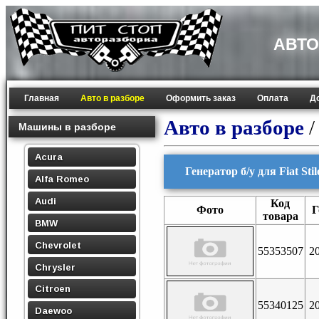
АВТО
Главная
Авто в разборе
Оформить заказ
Оплата
Д
Авто в разборе
Машины в разборе
Acura
Генератор б/у для Fiat Sti
Alfa Romeo
Audi
Код
Фото
Г
товара
BMW
Chevrolet
55353507
2
Chrysler
Citroen
55340125
2
Daewoo